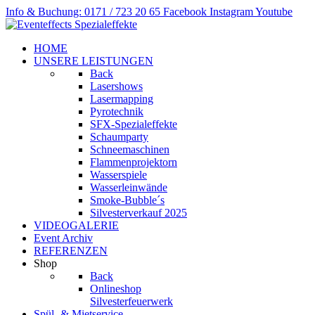
Info & Buchung: 0171 / 723 20 65
Facebook
Instagram
Youtube
HOME
UNSERE LEISTUNGEN
Back
Lasershows
Lasermapping
Pyrotechnik
SFX-Spezialeffekte
Schaumparty
Schneemaschinen
Flammenprojektorn
Wasserspiele
Wasserleinwände
Smoke-Bubble´s
Silvesterverkauf 2025
VIDEOGALERIE
Event Archiv
REFERENZEN
Shop
Back
Onlineshop
Silvesterfeuerwerk
Spül- & Mietservice