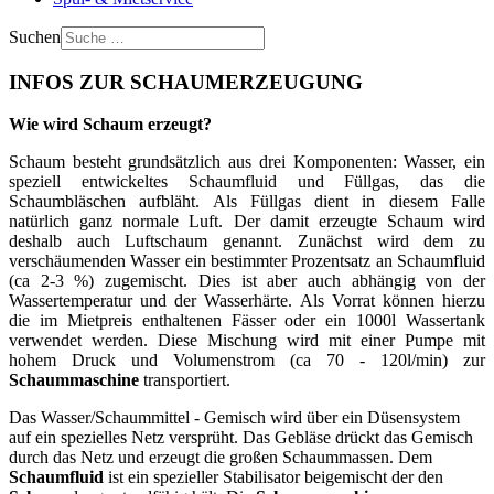
Suchen
INFOS ZUR SCHAUMERZEUGUNG
Wie wird Schaum erzeugt?
Schaum besteht grundsätzlich aus drei Komponenten: Wasser, ein
speziell entwickeltes Schaumfluid und Füllgas, das die
Schaumbläschen aufbläht. Als Füllgas dient in diesem Falle
natürlich ganz normale Luft. Der damit erzeugte Schaum wird
deshalb auch Luftschaum genannt. Zunächst wird dem zu
verschäumenden Wasser ein bestimmter Prozentsatz an Schaumfluid
(ca 2-3 %) zugemischt. Dies ist aber auch abhängig von der
Wassertemperatur und der Wasserhärte. Als Vorrat können hierzu
die im Mietpreis enthaltenen Fässer oder ein 1000l Wassertank
verwendet werden. Diese Mischung wird mit einer Pumpe mit
hohem Druck und Volumenstrom (ca 70 - 120l/min) zur
Schaummaschine
transportiert.
Das Wasser/Schaummittel - Gemisch wird über ein Düsensystem
auf ein spezielles Netz versprüht. Das Gebläse drückt das Gemisch
durch das Netz und erzeugt die großen Schaummassen. Dem
Schaumfluid
ist ein spezieller Stabilisator beigemischt der den