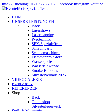
Info & Buchung: 0171 / 723 20 65
Facebook
Instagram
Youtube
HOME
UNSERE LEISTUNGEN
Back
Lasershows
Lasermapping
Pyrotechnik
SFX-Spezialeffekte
Schaumparty
Schneemaschinen
Flammenprojektorn
Wasserspiele
Wasserleinwände
Smoke-Bubble´s
Silvesterverkauf 2025
VIDEOGALERIE
Event Archiv
REFERENZEN
Shop
Back
Onlineshop
Silvesterfeuerwerk
Spül- & Mietservice