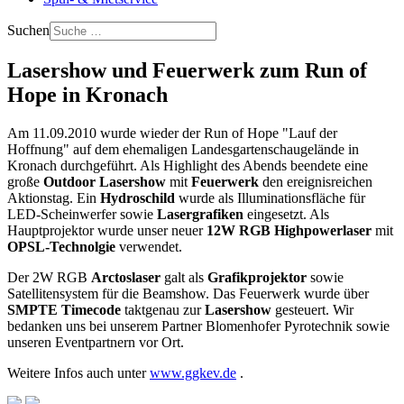
Suchen
Lasershow und Feuerwerk zum Run of
Hope in Kronach
Am 11.09.2010 wurde wieder der Run of Hope "Lauf der
Hoffnung" auf dem ehemaligen Landesgartenschaugelände in
Kronach durchgeführt. Als Highlight des Abends beendete eine
große
Outdoor Lasershow
mit
Feuerwerk
den ereignisreichen
Aktionstag. Ein
Hydroschild
wurde als Illuminationsfläche für
LED-Scheinwerfer sowie
Lasergrafiken
eingesetzt. Als
Hauptprojektor wurde unser neuer
12W RGB Highpowerlaser
mit
OPSL-Technolgie
verwendet.
Der 2W RGB
Arctoslaser
galt als
Grafikprojektor
sowie
Satellitensystem für die Beamshow. Das Feuerwerk wurde über
SMPTE Timecode
taktgenau zur
Lasershow
gesteuert. Wir
bedanken uns bei unserem Partner Blomenhofer Pyrotechnik sowie
unseren Eventpartnern vor Ort.
Weitere Infos auch unter
www.ggkev.de
.