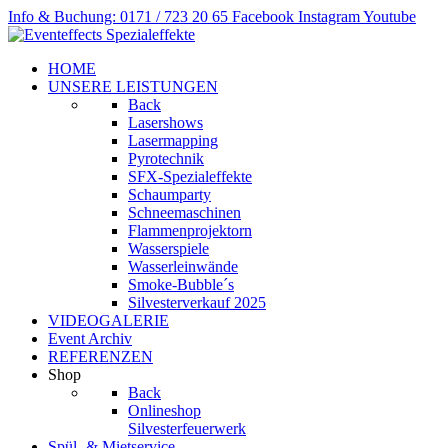
Info & Buchung: 0171 / 723 20 65
Facebook
Instagram
Youtube
HOME
UNSERE LEISTUNGEN
Back
Lasershows
Lasermapping
Pyrotechnik
SFX-Spezialeffekte
Schaumparty
Schneemaschinen
Flammenprojektorn
Wasserspiele
Wasserleinwände
Smoke-Bubble´s
Silvesterverkauf 2025
VIDEOGALERIE
Event Archiv
REFERENZEN
Shop
Back
Onlineshop
Silvesterfeuerwerk
Spül- & Mietservice