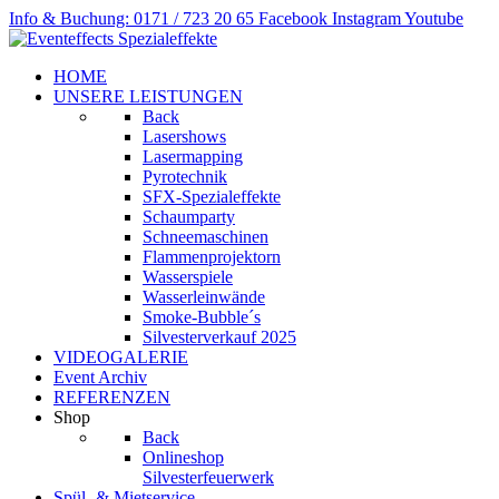
Info & Buchung: 0171 / 723 20 65
Facebook
Instagram
Youtube
HOME
UNSERE LEISTUNGEN
Back
Lasershows
Lasermapping
Pyrotechnik
SFX-Spezialeffekte
Schaumparty
Schneemaschinen
Flammenprojektorn
Wasserspiele
Wasserleinwände
Smoke-Bubble´s
Silvesterverkauf 2025
VIDEOGALERIE
Event Archiv
REFERENZEN
Shop
Back
Onlineshop
Silvesterfeuerwerk
Spül- & Mietservice