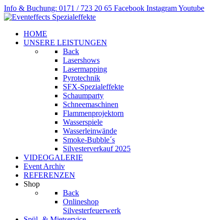
Info & Buchung: 0171 / 723 20 65
Facebook
Instagram
Youtube
HOME
UNSERE LEISTUNGEN
Back
Lasershows
Lasermapping
Pyrotechnik
SFX-Spezialeffekte
Schaumparty
Schneemaschinen
Flammenprojektorn
Wasserspiele
Wasserleinwände
Smoke-Bubble´s
Silvesterverkauf 2025
VIDEOGALERIE
Event Archiv
REFERENZEN
Shop
Back
Onlineshop
Silvesterfeuerwerk
Spül- & Mietservice