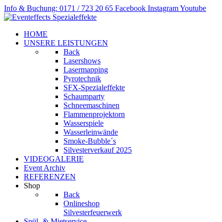
Info & Buchung: 0171 / 723 20 65
Facebook
Instagram
Youtube
HOME
UNSERE LEISTUNGEN
Back
Lasershows
Lasermapping
Pyrotechnik
SFX-Spezialeffekte
Schaumparty
Schneemaschinen
Flammenprojektorn
Wasserspiele
Wasserleinwände
Smoke-Bubble´s
Silvesterverkauf 2025
VIDEOGALERIE
Event Archiv
REFERENZEN
Shop
Back
Onlineshop
Silvesterfeuerwerk
Spül- & Mietservice