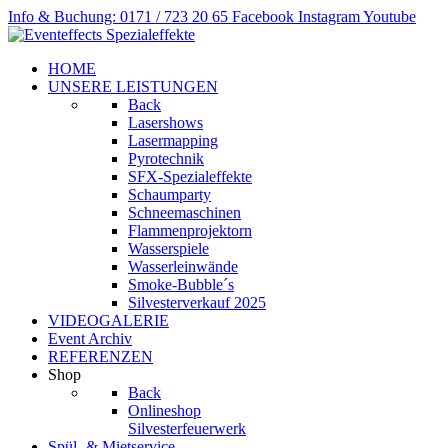
Info & Buchung: 0171 / 723 20 65
Facebook
Instagram
Youtube
HOME
UNSERE LEISTUNGEN
Back
Lasershows
Lasermapping
Pyrotechnik
SFX-Spezialeffekte
Schaumparty
Schneemaschinen
Flammenprojektorn
Wasserspiele
Wasserleinwände
Smoke-Bubble´s
Silvesterverkauf 2025
VIDEOGALERIE
Event Archiv
REFERENZEN
Shop
Back
Onlineshop
Silvesterfeuerwerk
Spül- & Mietservice