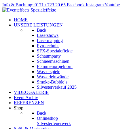
Info & Buchung: 0171 / 723 20 65
Facebook
Instagram
Youtube
HOME
UNSERE LEISTUNGEN
Back
Lasershows
Lasermapping
Pyrotechnik
SFX-Spezialeffekte
Schaumparty
Schneemaschinen
Flammenprojektorn
Wasserspiele
Wasserleinwände
Smoke-Bubble´s
Silvesterverkauf 2025
VIDEOGALERIE
Event Archiv
REFERENZEN
Shop
Back
Onlineshop
Silvesterfeuerwerk
Spül- & Mietservice