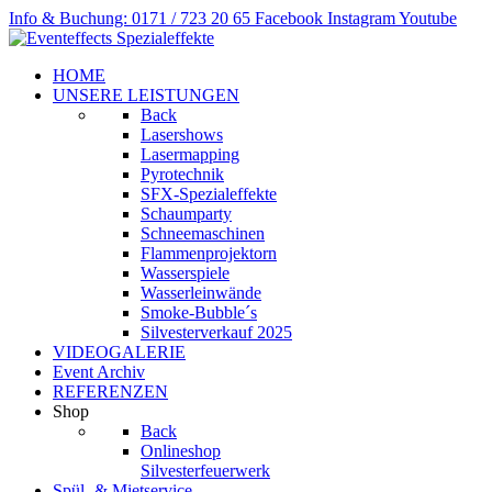
Info & Buchung: 0171 / 723 20 65
Facebook
Instagram
Youtube
HOME
UNSERE LEISTUNGEN
Back
Lasershows
Lasermapping
Pyrotechnik
SFX-Spezialeffekte
Schaumparty
Schneemaschinen
Flammenprojektorn
Wasserspiele
Wasserleinwände
Smoke-Bubble´s
Silvesterverkauf 2025
VIDEOGALERIE
Event Archiv
REFERENZEN
Shop
Back
Onlineshop
Silvesterfeuerwerk
Spül- & Mietservice