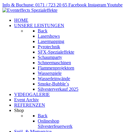
Info & Buchung: 0171 / 723 20 65
Facebook
Instagram
Youtube
HOME
UNSERE LEISTUNGEN
Back
Lasershows
Lasermapping
Pyrotechnik
SFX-Spezialeffekte
Schaumparty
Schneemaschinen
Flammenprojektorn
Wasserspiele
Wasserleinwände
Smoke-Bubble´s
Silvesterverkauf 2025
VIDEOGALERIE
Event Archiv
REFERENZEN
Shop
Back
Onlineshop
Silvesterfeuerwerk
Spül- & Mietservice