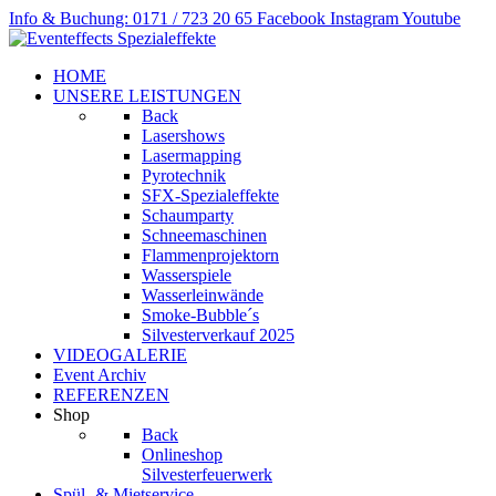
Info & Buchung: 0171 / 723 20 65
Facebook
Instagram
Youtube
HOME
UNSERE LEISTUNGEN
Back
Lasershows
Lasermapping
Pyrotechnik
SFX-Spezialeffekte
Schaumparty
Schneemaschinen
Flammenprojektorn
Wasserspiele
Wasserleinwände
Smoke-Bubble´s
Silvesterverkauf 2025
VIDEOGALERIE
Event Archiv
REFERENZEN
Shop
Back
Onlineshop
Silvesterfeuerwerk
Spül- & Mietservice