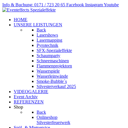
Info & Buchung: 0171 / 723 20 65
Facebook
Instagram
Youtube
HOME
UNSERE LEISTUNGEN
Back
Lasershows
Lasermapping
Pyrotechnik
SFX-Spezialeffekte
Schaumparty
Schneemaschinen
Flammenprojektorn
Wasserspiele
Wasserleinwände
Smoke-Bubble´s
Silvesterverkauf 2025
VIDEOGALERIE
Event Archiv
REFERENZEN
Shop
Back
Onlineshop
Silvesterfeuerwerk
Spül- & Mietservice