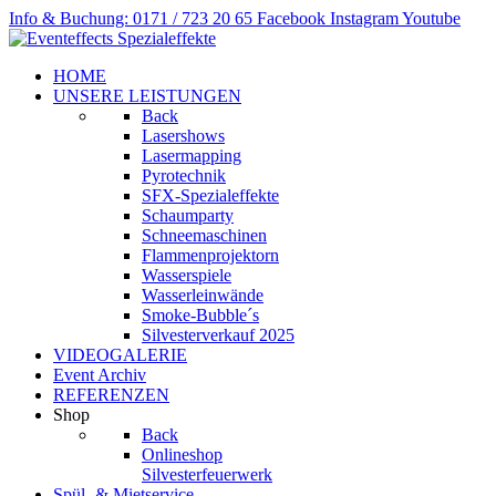
Info & Buchung: 0171 / 723 20 65
Facebook
Instagram
Youtube
HOME
UNSERE LEISTUNGEN
Back
Lasershows
Lasermapping
Pyrotechnik
SFX-Spezialeffekte
Schaumparty
Schneemaschinen
Flammenprojektorn
Wasserspiele
Wasserleinwände
Smoke-Bubble´s
Silvesterverkauf 2025
VIDEOGALERIE
Event Archiv
REFERENZEN
Shop
Back
Onlineshop
Silvesterfeuerwerk
Spül- & Mietservice