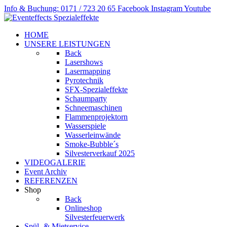
Info & Buchung: 0171 / 723 20 65
Facebook
Instagram
Youtube
HOME
UNSERE LEISTUNGEN
Back
Lasershows
Lasermapping
Pyrotechnik
SFX-Spezialeffekte
Schaumparty
Schneemaschinen
Flammenprojektorn
Wasserspiele
Wasserleinwände
Smoke-Bubble´s
Silvesterverkauf 2025
VIDEOGALERIE
Event Archiv
REFERENZEN
Shop
Back
Onlineshop
Silvesterfeuerwerk
Spül- & Mietservice