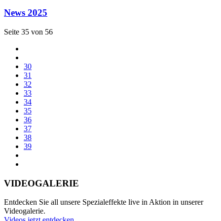
News 2025
Seite 35 von 56
30
31
32
33
34
35
36
37
38
39
VIDEOGALERIE
Entdecken Sie all unsere Spezialeffekte live in Aktion in unserer
Videogalerie.
Videos jetzt entdecken