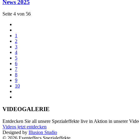
News 2025
Seite 4 von 56
1
2
3
4
5
6
7
8
9
10
VIDEOGALERIE
Entdecken Sie all unsere Spezialeffekte live in Aktion in unserer Vide
Videos jetzt entdecken
Designed by
Illusion Studio
© 2026 Eventeffecs Spezialeffekte