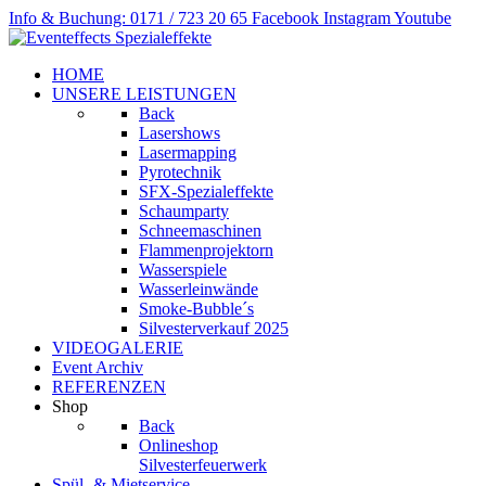
Info & Buchung: 0171 / 723 20 65
Facebook
Instagram
Youtube
HOME
UNSERE LEISTUNGEN
Back
Lasershows
Lasermapping
Pyrotechnik
SFX-Spezialeffekte
Schaumparty
Schneemaschinen
Flammenprojektorn
Wasserspiele
Wasserleinwände
Smoke-Bubble´s
Silvesterverkauf 2025
VIDEOGALERIE
Event Archiv
REFERENZEN
Shop
Back
Onlineshop
Silvesterfeuerwerk
Spül- & Mietservice