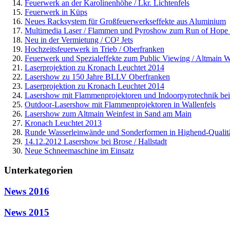
Feuerwerk an der Karolinenhöhe / Lkr. Lichtenfels
Feuerwerk in Küps
Neues Racksystem für Großfeuerwerkseffekte aus Aluminium
Multimedia Laser / Flammen und Pyroshow zum Run of Hope
Neu in der Vermietung / CO² Jets
Hochzeitsfeuerwerk in Trieb / Oberfranken
Feuerwerk und Spezialeffekte zum Public Viewing / Altmain W
Laserprojektion zu Kronach Leuchtet 2014
Lasershow zu 150 Jahre BLLV Oberfranken
Laserprojektion zu Kronach Leuchtet 2014
Lasershow mit Flammenprojektoren und Indoorpyrotechnik be
Outdoor-Lasershow mit Flammenprojektoren in Wallenfels
Lasershow zum Altmain Weinfest in Sand am Main
Kronach Leuchtet 2013
Runde Wasserleinwände und Sonderformen in Highend-Qualit
14.12.2012 Lasershow bei Brose / Hallstadt
Neue Schneemaschine im Einsatz
Unterkategorien
News 2016
News 2015