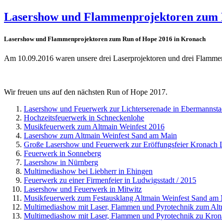
Lasershow und Flammenprojektoren zum 
Lasershow und Flammenprojektoren zum Run of Hope 2016 in Kronach
Am 10.09.2016 waren unsere drei Laserprojektoren und drei Flamme
Wir freuen uns auf den nächsten Run of Hope 2017.
Lasershow und Feuerwerk zur Lichterserenade in Ebermannsta
Hochzeitsfeuerwerk in Schneckenlohe
Musikfeuerwerk zum Altmain Weinfest 2016
Lasershow zum Altmain Weinfest Sand am Main
Große Lasershow und Feuerwerk zur Eröffungsfeier Kronach 
Feuerwerk in Sonneberg
Lasershow in Nürnberg
Multimediashow bei Liebherr in Ehingen
Feuerwerk zu einer Firmenfeier in Ludwigsstadt / 2015
Lasershow und Feuerwerk in Mitwitz
Musikfeuerwerk zum Festausklang Altmain Weinfest Sand am
Multimediashow mit Laser, Flammen und Pyrotechnik zum Alt
Multimediashow mit Laser, Flammen und Pyrotechnik zu Kron